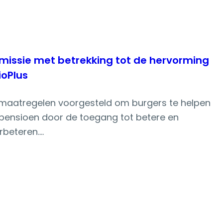
missie met betrekking tot de hervorming
ioPlus
maatregelen voorgesteld om burgers te helpen
pensioen door de toegang tot betere en
rbeteren.
tsvoorstel om de Richtlijn betreffende
g (IORP) II te wijzigen.
ver de voorgestelde wijzigingen van IORP II.
oorstel;De richtlijn is niet langer een minimum
en verlaging van de lasten en kosten, en de