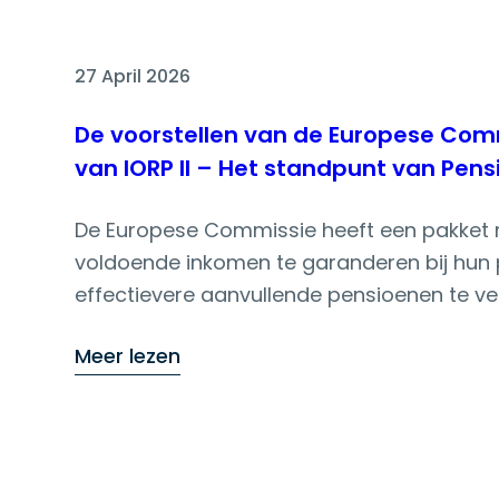
27 April 2026
De voorstellen van de Europese Com
van IORP II – Het standpunt van Pens
De Europese Commissie heeft een pakket 
voldoende inkomen te garanderen bij hun 
effectievere aanvullende pensioenen te ve
Het pakket bevat ook het langverwachte we
Meer lezen
Instellingen voor Bedrijfspensioenvoorzienin
PensioPlus heeft een standpunt opgesteld o
Onze belangrijkste zorgen betreffen :
Het ontbreken van proportionaliteit in het v
harmonisatie;De herziening leidt niet tot e