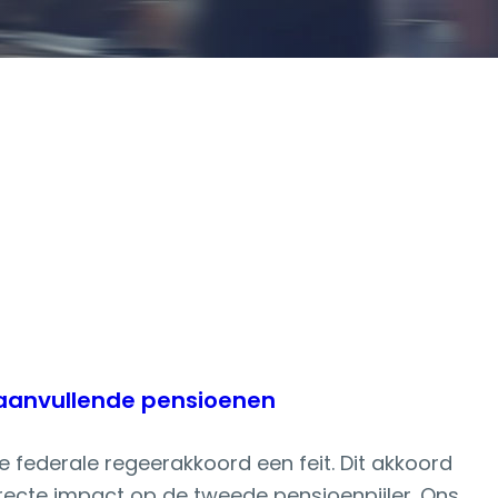
 aanvullende pensioenen
 federale regeerakkoord een feit. Dit akkoord
recte impact op de tweede pensioenpijler. Ons