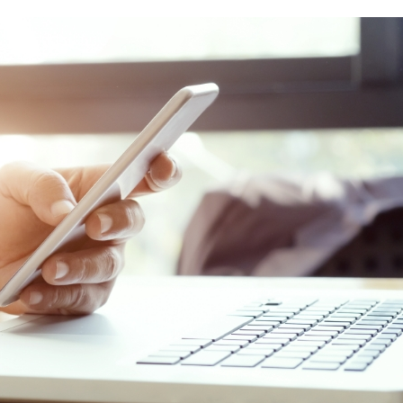
het nationale sociale en arbeidsrecht en
 niet.De herziening introduceert wel enkele
ctiviteiten en overdrachten.