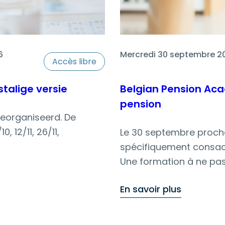
Registration by the 9t
6
Mercredi 30 septembre 2
Accès libre
talige versie
Belgian Pension Aca
pension
eorganiseerd. De
0, 12/11, 26/11,
Le 30 septembre proch
spécifiquement consacr
Une formation à ne pas
agenda !
En savoir plus