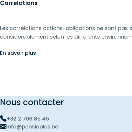
Correlations
Les corrélations actions-obligations ne sont pas 
considérablement selon les différents environne
macroéconomiques. Notre présentation examine l
En savoir plus
de ces changements, notamment l'inflation, la c
et la politique monétaire, et montre comment des
corrélation dynamiques peuvent améliorer la con
portefeuille, la diversification et les décisions d'i
Veuillez vous inscrire avant le 9 octobre
Nous contacter
+32 2 706 85 45
info@pensioplus.be