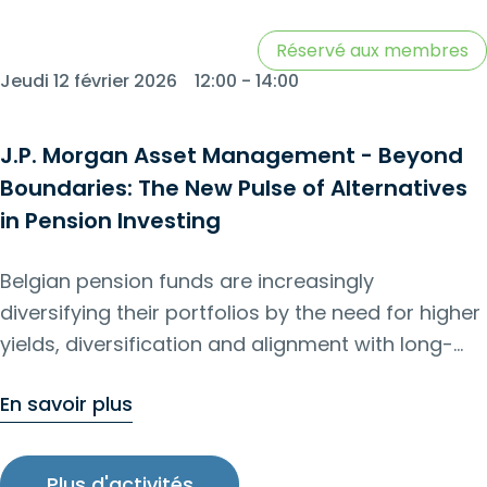
Réservé aux membres
Jeudi 12 février 2026
12:00 - 14:00
J.P. Morgan Asset Management - Beyond
Boundaries: The New Pulse of Alternatives
in Pension Investing
Belgian pension funds are increasingly
diversifying their portfolios by the need for higher
yields, diversification and alignment with long-
term sustainability goals. The majority is investing
En savoir plus
from traditional assets (government bonds,
equities) towards a broader mix, including
alternatives such as Private Equity, Private Debt,
Plus d'activités