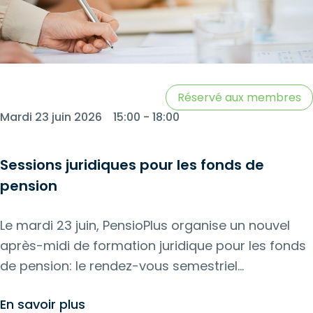
Réservé aux membres
Mardi 23 juin 2026
15:00 - 18:00
Sessions juridiques pour les fonds de
pension
Le mardi 23 juin, PensioPlus organise un nouvel
après-midi de formation juridique pour les fonds
de pension: le rendez-vous semestriel
incontournable pour toutes celles et ceux qui
En savoir plus
souhaitent rester à jour, tant sur le plan