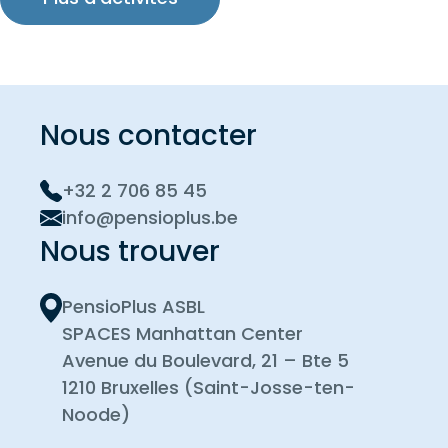
Infrastructure Equity and Real Estate. In this lunch
session, we will discuss the investment trends in
the European pension industry, highlight SAA
examples for pensions and how Alternatives are
Nous contacter
positioned. We will also give our short and long
term outlook view for the various sub asset
classes within Alternatives.
+32 2 706 85 45
Registration before February 3th
info@pensioplus.be
Nous trouver
PensioPlus ASBL
SPACES Manhattan Center
Avenue du Boulevard, 21 – Bte 5
1210 Bruxelles (Saint-Josse-ten-
Noode)