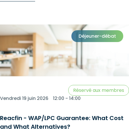
stratégique que juridique, quant aux dernières
évolutions dans le deuxième pilier de pension.
Avec cette session, nous poursuivons le
développement d’un rendez-vous de référence
Déjeuner-débat
pour le secteur, au cours duquel des thèmes
juridiques d’actualité sont abordés de manière
accessible, concrète et résolument orientée vers
la pratique.
Réservé aux membres
Vendredi 19 juin 2026
12:00 - 14:00
Reacfin - WAP/LPC Guarantee: What Cost
and What Alternatives?